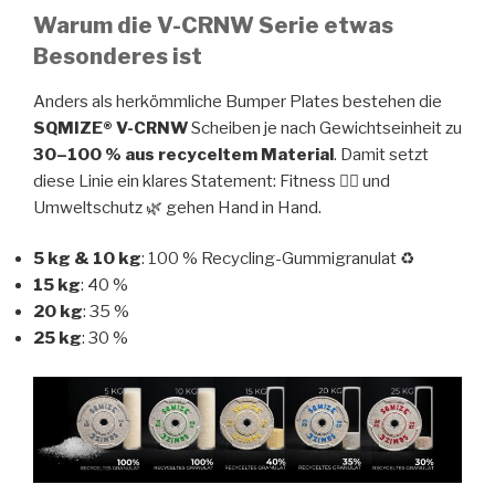
Warum die V-CRNW Serie etwas
Besonderes ist
Anders als herkömmliche Bumper Plates bestehen die
SQMIZE® V-CRNW
Scheiben je nach Gewichtseinheit zu
30–100 % aus recyceltem Material
. Damit setzt
diese Linie ein klares Statement: Fitness 🏋️‍♂️ und
Umweltschutz 🌿 gehen Hand in Hand.
5 kg & 10 kg
: 100 % Recycling-Gummigranulat ♻️
15 kg
: 40 %
20 kg
: 35 %
25 kg
: 30 %