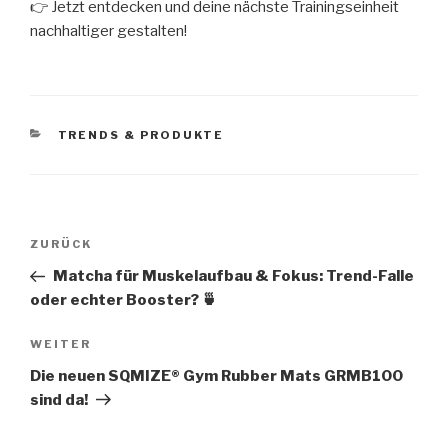
👉 Jetzt entdecken und deine nächste Trainingseinheit
nachhaltiger gestalten!
KATEGORIEN
TRENDS & PRODUKTE
Beitragsnavigation
Vorheriger
ZURÜCK
Beitrag
Matcha für Muskelaufbau & Fokus: Trend-Falle
oder echter Booster? 🍵
Nächster
WEITER
Beitrag
Die neuen SQMIZE® Gym Rubber Mats GRMB100
sind da!