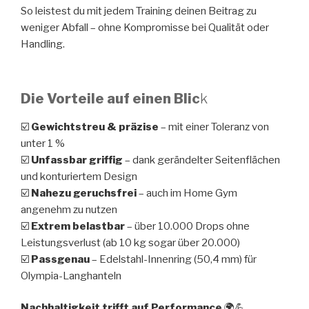
So leistest du mit jedem Training deinen Beitrag zu
weniger Abfall – ohne Kompromisse bei Qualität oder
Handling.
Die Vorteile auf einen Blic
k
☑️
Gewichtstreu & präzise
– mit einer Toleranz von
unter 1 %
☑️
Unfassbar griffig
– dank gerändelter Seitenflächen
und konturiertem Design
☑️
Nahezu geruchsfrei
– auch im Home Gym
angenehm zu nutzen
☑️
Extrem belastbar
– über 10.000 Drops ohne
Leistungsverlust (ab 10 kg sogar über 20.000)
☑️
Passgenau
– Edelstahl-Innenring (50,4 mm) für
Olympia-Langhanteln
Nachhaltigkeit trifft auf Performance
🌍💪