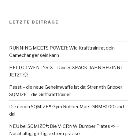
Blabla,
dafür
knallharte
LETZTE BEITRÄGE
Hantelbänke
–
in
jeder
RUNNING MEETS POWER: Wie Krafttraining dein
Hinsicht!“
Gamechanger sein kann
HELLO TWENTYSIX – Dein SIXPACK-JAHR BEGINNT
JETZT 💥
Pssst – die neue Geheimwaffe ist da: Strength Gripper
SQMIZE – die Griffkrafttrainer.
Die neuen SQMIZE® Gym Rubber Mats GRMB100 sind
da!
NEU bei SQMIZE®: Die V-CRNW Bumper Plates 🌱 –
Nachhaltig, griffig, extrem präzise