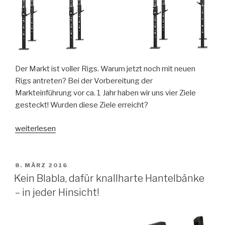
Der Markt ist voller Rigs. Warum jetzt noch mit neuen
Rigs antreten? Bei der Vorbereitung der
Markteinführung vor ca. 1 Jahr haben wir uns vier Ziele
gesteckt! Wurden diese Ziele erreicht?
„SQMIZE®
weiterlesen
MONSTER
RIGS!
Modulare
VERÖFFENTLICHT
8. MÄRZ 2016
AM
Premium
Kein Blabla, dafür knallharte Hantelbänke
Qualität
– in jeder Hinsicht!
maßgeschneidert!“