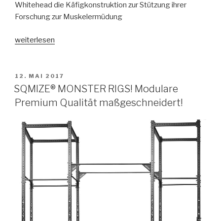
Whitehead die Käfigkonstruktion zur Stützung ihrer
Forschung zur Muskelermüdung
„Power
weiterlesen
Racks,
Squat
Racks,
VERÖFFENTLICHT
12. MAI 2017
AM
Rigs
SQMIZE® MONSTER RIGS! Modulare
–
Premium Qualität maßgeschneidert!
Geschichte,
Diversität
und
Funktionalität“