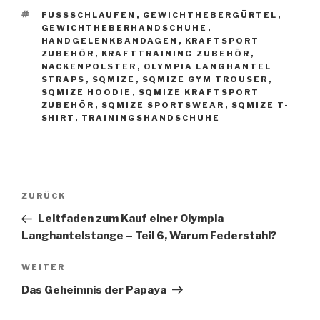
SCHLAGWÖRTER
FUSSSCHLAUFEN
,
GEWICHTHEBERGÜRTEL
,
GEWICHTHEBERHANDSCHUHE
,
HANDGELENKBANDAGEN
,
KRAFTSPORT
ZUBEHÖR
,
KRAFTTRAINING ZUBEHÖR
,
NACKENPOLSTER
,
OLYMPIA LANGHANTEL
STRAPS
,
SQMIZE
,
SQMIZE GYM TROUSER
,
SQMIZE HOODIE
,
SQMIZE KRAFTSPORT
ZUBEHÖR
,
SQMIZE SPORTSWEAR
,
SQMIZE T-
SHIRT
,
TRAININGSHANDSCHUHE
Beitragsnavigation
Vorheriger
ZURÜCK
Beitrag
Leitfaden zum Kauf einer Olympia
Langhantelstange – Teil 6, Warum Federstahl?
Nächster
WEITER
Beitrag
Das Geheimnis der Papaya