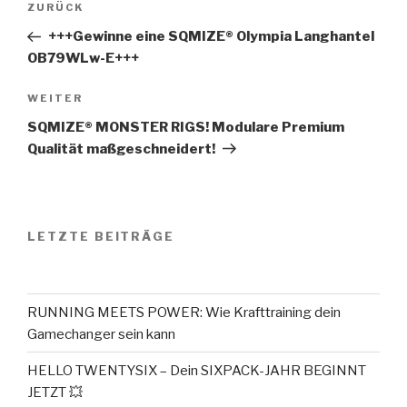
Vorheriger
ZURÜCK
Beitrag
+++Gewinne eine SQMIZE® Olympia Langhantel
OB79WLw-E+++
Nächster
WEITER
Beitrag
SQMIZE® MONSTER RIGS! Modulare Premium
Qualität maßgeschneidert!
LETZTE BEITRÄGE
RUNNING MEETS POWER: Wie Krafttraining dein
Gamechanger sein kann
HELLO TWENTYSIX – Dein SIXPACK-JAHR BEGINNT
JETZT 💥