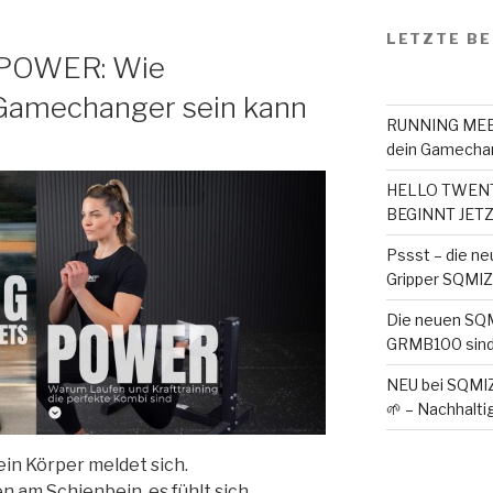
LETZTE BE
POWER: Wie
n Gamechanger sein kann
RUNNING MEET
dein Gamechan
HELLO TWENTY
BEGINNT JETZ
Pssst – die ne
Gripper SQMIZE 
Die neuen SQ
GRMB100 sind
NEU bei SQMI
🌱 – Nachhaltig
ein Körper meldet sich.
n am Schienbein, es fühlt sich