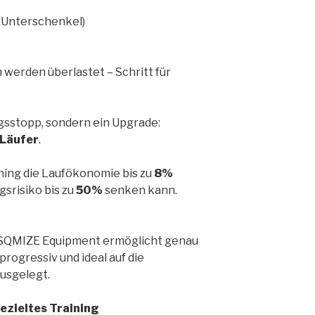
r Unterschenkel)
werden überlastet – Schritt für
ngsstopp, sondern ein Upgrade:
 Läufer
.
ining die Laufökonomie bis zu
8%
srisiko bis zu
50%
senken kann.
 SQMIZE Equipment ermöglicht genau
 progressiv und ideal auf die
usgelegt.
gezieltes Training