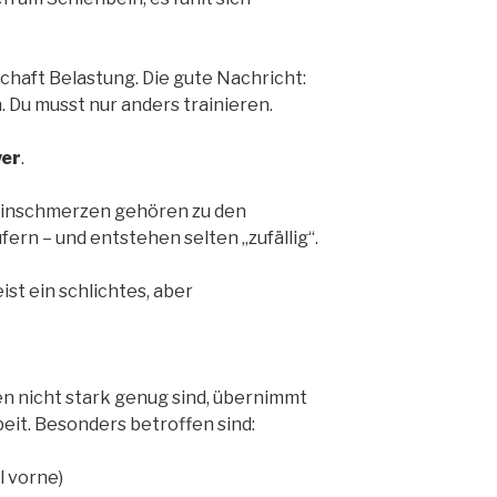
schaft Belastung. Die gute Nachricht:
. Du musst nur anders trainieren.
er
.
inschmerzen gehören zu den
ern – und entstehen selten „zufällig“.
ist ein schlichtes, aber
 nicht stark genug sind, übernimmt
it. Besonders betroffen sind:
 vorne)