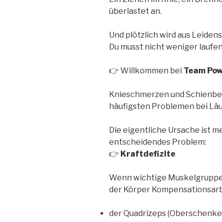
überlastet an.
Und plötzlich wird aus Leiden
Du musst nicht weniger laufen
👉 Willkommen bei
Team Pow
Knieschmerzen und Schienbe
häufigsten Problemen bei Läuf
Die eigentliche Ursache ist me
entscheidendes Problem:
👉
Kraftdefizite
Wenn wichtige Muskelgruppen
der Körper Kompensationsarbe
der Quadrizeps (Oberschenkel