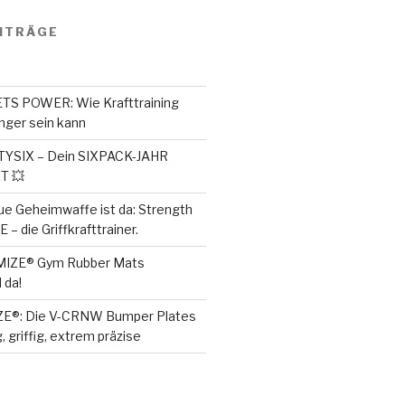
ITRÄGE
S POWER: Wie Krafttraining
ger sein kann
SIX – Dein SIXPACK-JAHR
T 💥
ue Geheimwaffe ist da: Strength
– die Griffkrafttrainer.
MIZE® Gym Rubber Mats
 da!
ZE®: Die V-CRNW Bumper Plates
, griffig, extrem präzise