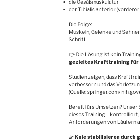
die Gesäßmuskulatur
der Tibialis anterior (vordere
Die Folge:
Muskeln, Gelenke und Sehnen 
Schritt.
👉 Die Lösung ist kein Traini
gezieltes Krafttraining für
Studien zeigen, dass Krafttra
verbessern und das Verletzung
(Quelle: springer.com/ nih.gov)
Bereit fürs Umsetzen? Unser
dieses Training – kontrolliert,
Anforderungen von Läufern a
🦵 Knie stabilisieren durch 