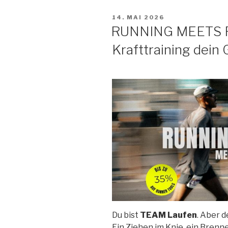
VERÖFFENTLICHT
14. MAI 2026
AM
RUNNING MEETS 
Krafttraining dei
Du bist
TEAM Laufen
. Aber d
Ein Ziehen im Knie, ein Brenne