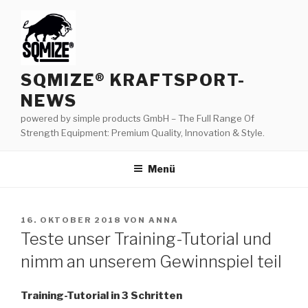
Zum
Inhalt
springen
SQMIZE® KRAFTSPORT-
NEWS
powered by simple products GmbH – The Full Range Of
Strength Equipment: Premium Quality, Innovation & Style.
Menü
VERÖFFENTLICHT
16. OKTOBER 2018
VON
ANNA
AM
Teste unser Training-Tutorial und
nimm an unserem Gewinnspiel teil
Training-Tutorial in 3 Schritten