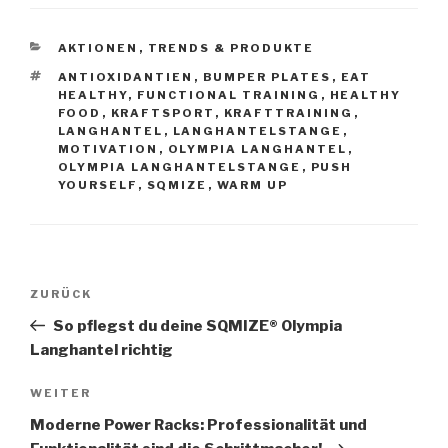
KATEGORIEN
AKTIONEN
,
TRENDS & PRODUKTE
SCHLAGWÖRTER
ANTIOXIDANTIEN
,
BUMPER PLATES
,
EAT
HEALTHY
,
FUNCTIONAL TRAINING
,
HEALTHY
FOOD
,
KRAFTSPORT
,
KRAFTTRAINING
,
LANGHANTEL
,
LANGHANTELSTANGE
,
MOTIVATION
,
OLYMPIA LANGHANTEL
,
OLYMPIA LANGHANTELSTANGE
,
PUSH
YOURSELF
,
SQMIZE
,
WARM UP
Beitragsnavigation
Vorheriger
ZURÜCK
Beitrag
So pflegst du deine SQMIZE® Olympia
Langhantel richtig
Nächster
WEITER
Beitrag
Moderne Power Racks: Professionalität und