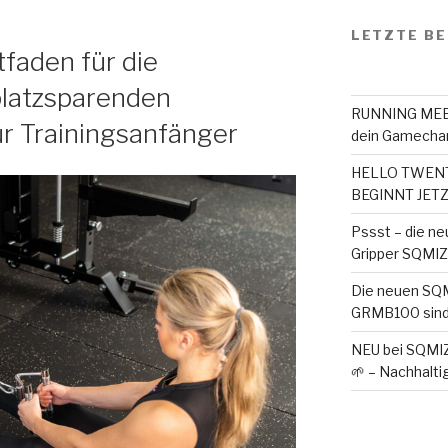
LETZTE BE
faden für die
platzsparenden
RUNNING MEET
r Trainingsanfänger
dein Gamechan
HELLO TWENTY
BEGINNT JETZ
Pssst – die ne
Gripper SQMIZE 
Die neuen SQ
GRMB100 sind
NEU bei SQMI
🌱 – Nachhaltig