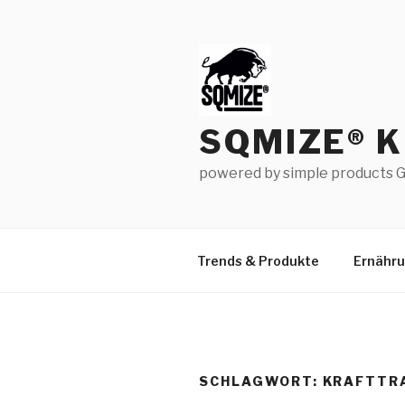
Zum
Inhalt
springen
SQMIZE® 
powered by simple products G
Trends & Produkte
Ernähr
SCHLAGWORT:
KRAFTTR