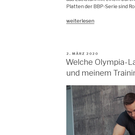
Platten der BBP-Serie sind Ro
„Drei
weiterlesen
Gründe,
warum
die
Black
VERÖFFENTLICHT
2. MÄRZ 2020
Bumper
AM
Welche Olympia-La
Plates
und meinem Trainin
von
SQMIZE®
eine
gute
Investition
für
dein
Home-
Gym,