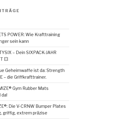
ITRÄGE
S POWER: Wie Krafttraining
ger sein kann
SIX – Dein SIXPACK-JAHR
T 💥
ue Geheimwaffe ist da: Strength
– die Griffkrafttrainer.
MIZE® Gym Rubber Mats
 da!
ZE®: Die V-CRNW Bumper Plates
, griffig, extrem präzise