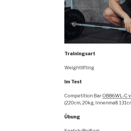
deine
Box
oder
dein
Gym
sind.“
Trainingsart
Weightlifting
Im Test
Competition Bar
OB86WL-C v
(220cm, 20kg, Innenmaß 131c
Übung
Snatch (Reißen)