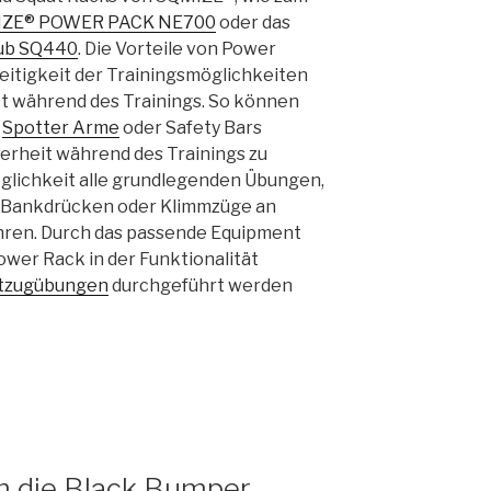
IZE® POWER PACK NE700
oder das
lub SQ440
. Die Vorteile von Power
seitigkeit der Trainingsmöglichkeiten
kt während des Trainings. So können
h
Spotter Arme
oder Safety Bars
herheit während des Trainings zu
öglichkeit alle grundlegenden Übungen,
, Bankdrücken oder Klimmzüge an
ren. Durch das passende Equipment
ower Rack in der Funktionalität
tzugübungen
durchgeführt werden
m die Black Bumper