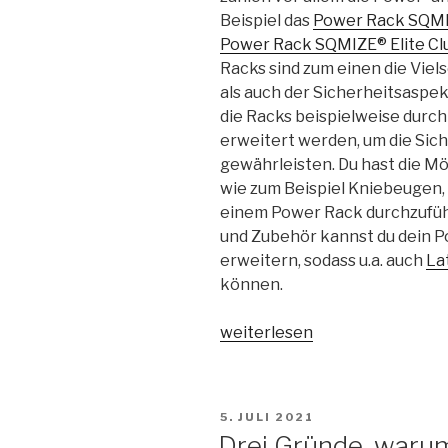
Beispiel das
Power Rack SQM
Power Rack SQMIZE® Elite C
Racks sind zum einen die Viel
als auch der Sicherheitsaspe
die Racks beispielweise durc
erweitert werden, um die Sic
gewährleisten. Du hast die M
wie zum Beispiel Kniebeugen
einem Power Rack durchzufüh
und Zubehör kannst du dein P
erweitern, sodass u.a. auch
La
können.
„Home
weiterlesen
Gym:
Ein
Leitfaden
VERÖFFENTLICHT
5. JULI 2021
für
AM
Drei Gründe, waru