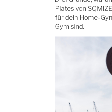
die
Plates von SQMIZE®
Einrichtung
eines
für dein Home-Gym
platzsparenden
Gym sind.
Kraftsportraums
für
Trainingsanfänger“