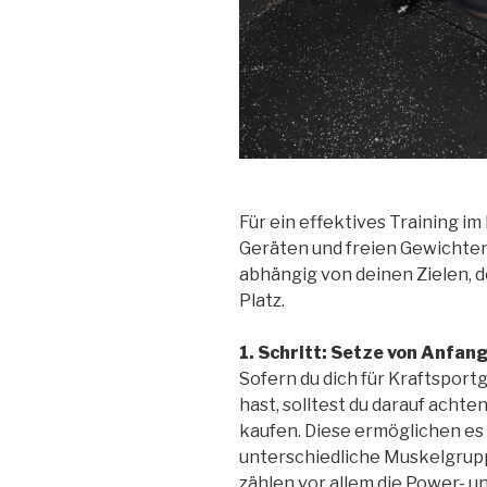
Für ein effektives Training i
Geräten und freien Gewichten,
abhängig von deinen Zielen,
Platz.
1. Schritt: Setze von Anfang
Sofern du dich für Kraftspor
hast, solltest du darauf achte
kaufen. Diese ermöglichen es 
unterschiedliche Muskelgrup
zählen vor allem die Power- 