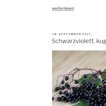
„Außen
weiterlesen
fui,
innen
hui!“
VERÖFFENTLICHT
18. SEPTEMBER 2017
AM
Schwarzviolett, ku