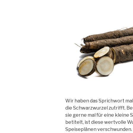
und
meinem
Training?
Teil
1“
Wir haben das Sprichwort mal
die Schwarzwurzel zutrifft. B
sie gerne mal für eine kleine 
betitelt, ist diese wertvolle
Speiseplänen verschwunden. 