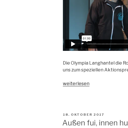
Die Olympia Langhantel die Rob
uns zum speziellen Aktionspre
„Welche
weiterlesen
Olympia-
Langhantel
passt
wirklich
VERÖFFENTLICHT
18. OKTOBER 2017
zu
AM
Außen fui, innen hu
mir