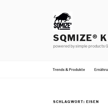
Zum
Inhalt
springen
SQMIZE® 
powered by simple products G
Trends & Produkte
Ernähr
SCHLAGWORT:
EISEN