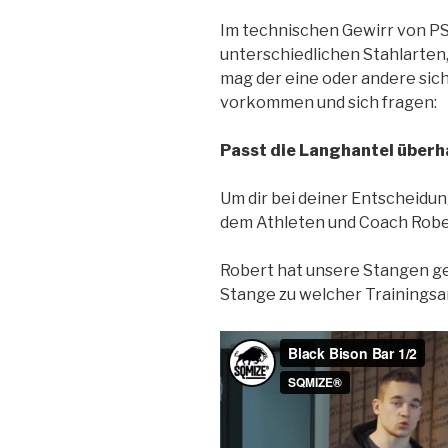
Im technischen Gewirr von P
unterschiedlichen Stahlarten
mag der eine oder andere si
vorkommen und sich fragen:
Passt die Langhantel überh
Um dir bei deiner Entscheidung
dem Athleten und Coach Robe
Robert hat unsere Stangen ge
Stange zu welcher Trainingsar