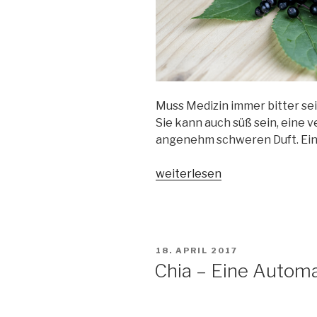
Muss Medizin immer bitter sein
Sie kann auch süß sein, eine 
angenehm schweren Duft. Ein 
„Schwarzviolett,
weiterlesen
kugelrund,
kerngesund…“
VERÖFFENTLICHT
18. APRIL 2017
AM
Chia – Eine Autom