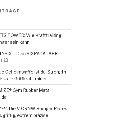
ITRÄGE
S POWER: Wie Krafttraining
ger sein kann
SIX – Dein SIXPACK-JAHR
T 💥
ue Geheimwaffe ist da: Strength
– die Griffkrafttrainer.
MIZE® Gym Rubber Mats
 da!
ZE®: Die V-CRNW Bumper Plates
, griffig, extrem präzise