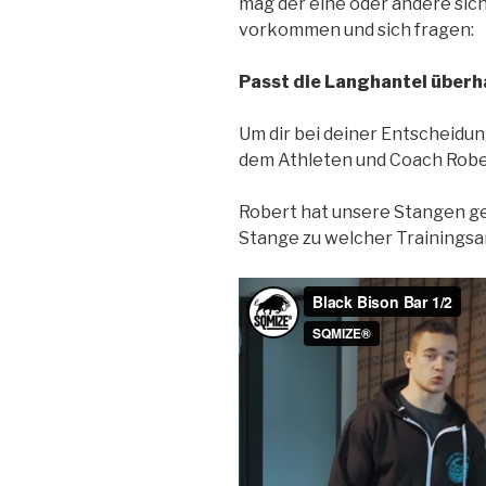
mag der eine oder andere si
vorkommen und sich fragen:
Passt die Langhantel überh
Um dir bei deiner Entscheidung
dem Athleten und Coach Robe
Robert hat unsere Stangen ge
Stange zu welcher Trainingsar