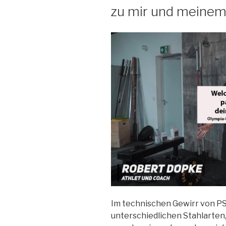
zu mir und meinem T
und
meinem
Training?
Teil
2
Crosslifting“
Im technischen Gewirr von P
unterschiedlichen Stahlarten