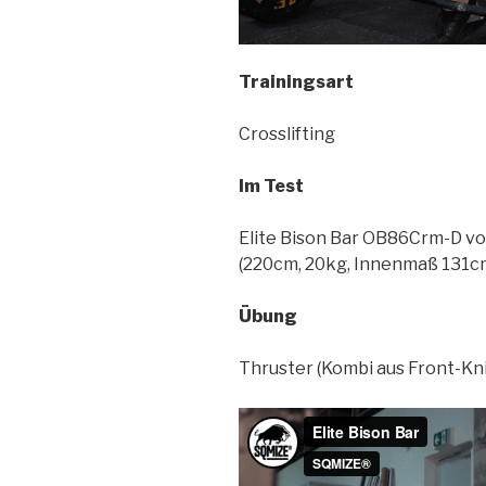
Trainingsart
Crosslifting
Im Test
Elite Bison Bar OB86Crm-D v
(220cm, 20kg, Innenmaß 131c
Übung
Thruster (Kombi aus Front-K