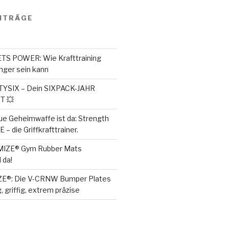
ITRÄGE
S POWER: Wie Krafttraining
ger sein kann
SIX – Dein SIXPACK-JAHR
T 💥
ue Geheimwaffe ist da: Strength
– die Griffkrafttrainer.
MIZE® Gym Rubber Mats
 da!
ZE®: Die V-CRNW Bumper Plates
, griffig, extrem präzise