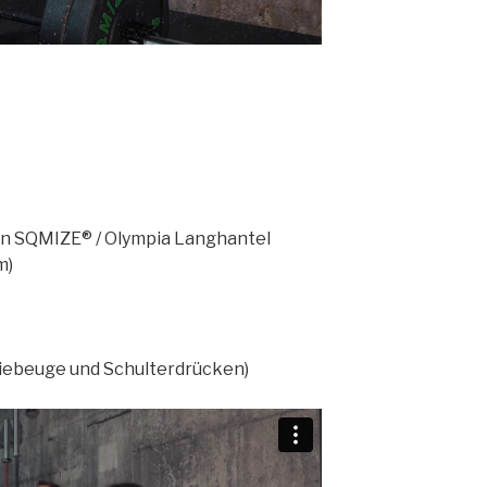
on SQMIZE® / Olympia Langhantel
m)
niebeuge und Schulterdrücken)