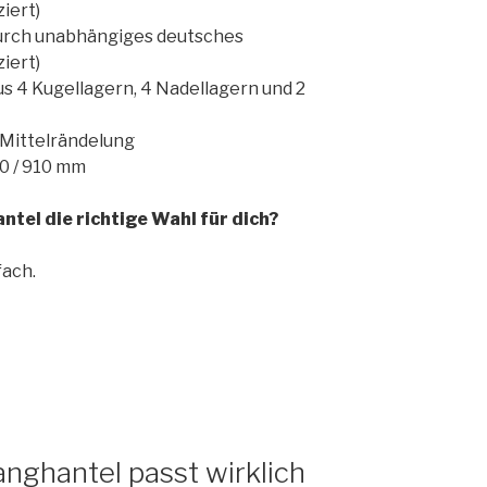
ziert)
durch unabhängiges deutsches
ziert)
s 4 Kugellagern, 4 Nadellagern und 2
e Mittelrändelung
0 / 910 mm
ntel die richtige Wahl für dich?
fach.
ghantel passt wirklich