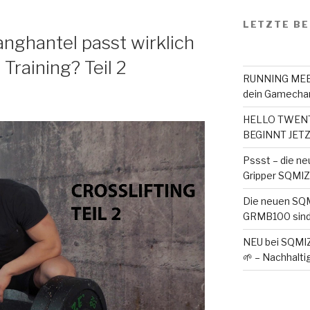
LETZTE BE
ghantel passt wirklich
Training? Teil 2
RUNNING MEET
dein Gamechan
HELLO TWENTY
BEGINNT JETZ
Pssst – die ne
Gripper SQMIZE 
Die neuen SQ
GRMB100 sind
NEU bei SQMI
🌱 – Nachhaltig