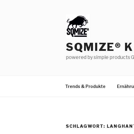
Zum
Inhalt
springen
SQMIZE® 
powered by simple products G
Trends & Produkte
Ernähr
SCHLAGWORT:
LANGHAN