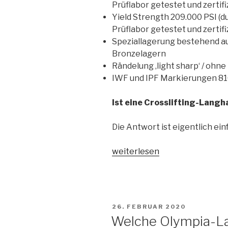
Prüflabor getestet und zertifi
Yield Strength 209.000 PSI (
Prüflabor getestet und zertifi
Speziallagerung bestehend au
Bronzelagern
Rändelung ‚light sharp‘ / ohn
IWF und IPF Markierungen 81
Ist eine Crosslifting-Langha
Die Antwort ist eigentlich ein
„Welche
weiterlesen
Olympia-
Langhantel
passt
wirklich
VERÖFFENTLICHT
26. FEBRUAR 2020
zu
AM
Welche Olympia-Lan
mir