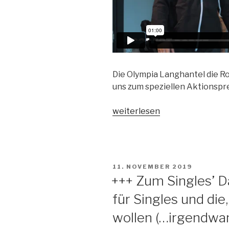
Die Olympia Langhantel die Rob
uns zum speziellen Aktionspre
„Welche
weiterlesen
Olympia-
Langhantel
passt
wirklich
VERÖFFENTLICHT
11. NOVEMBER 2019
zu
AM
+++ Zum Singles’ D
mir
für Singles und die
und
meinem
wollen (…irgendwan
Training?